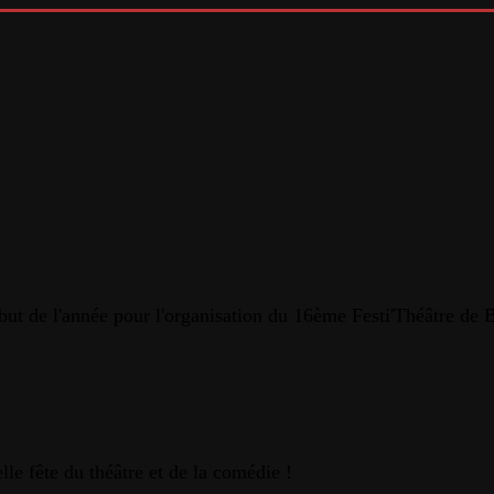
ut de l'année pour l'organisation du 16ème Festi'Théâtre de B
le fête du théâtre et de la comédie !