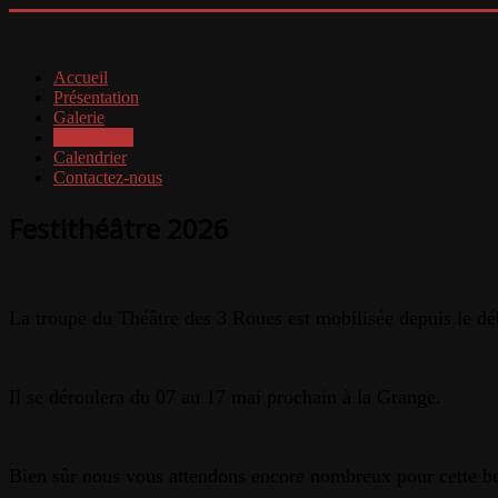
Accueil
Présentation
Galerie
Festithéâtre
Calendrier
Contactez-nous
Festithéâtre 2026
La troupe du Théâtre des 3 Roues est mobilisée depuis le déb
Il se déroulera du 07 au 17 mai prochain à la Grange.
Bien sûr nous vous attendons encore nombreux pour cette bel