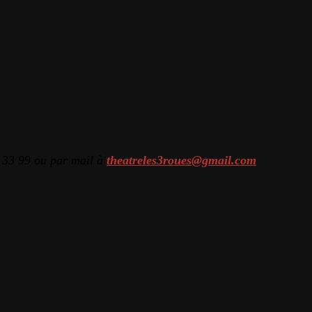
 33 99 ou par mail à
theatreles3roues@gmail.com