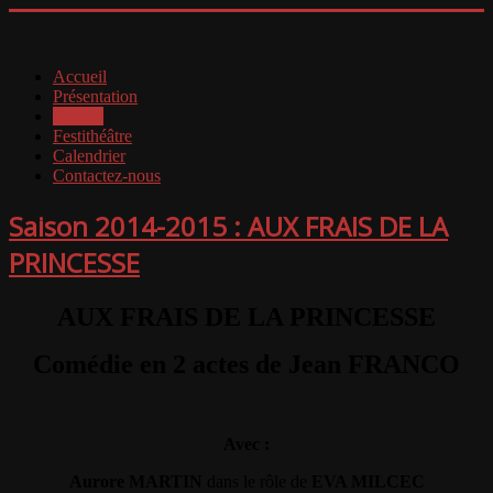
Accueil
Présentation
Galerie
Festithéâtre
Calendrier
Contactez-nous
Saison 2014-2015 : AUX FRAIS DE LA
PRINCESSE
AUX FRAIS DE LA PRINCESSE
Comédie en 2 actes de Jean FRANCO
Avec :
Aurore MARTIN
dans le rôle de
EVA MILCEC