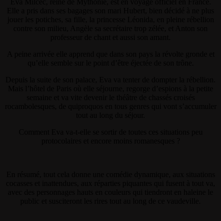
Eva Milcec, reine de Mythonie, est en voyage officiel en France.
Elle a pris dans ses bagages son mari Hubert, bien décidé à ne plus
jouer les potiches, sa fille, la princesse Léonida, en pleine rébellion
contre son milieu, Angèle sa secrétaire trop zélée, et Anton son
professeur de chant et aussi son amant.
A peine arrivée elle apprend que dans son pays la révolte gronde et
qu’elle semble sur le point d’être éjectée de son trône.
Depuis la suite de son palace, Eva va tenter de dompter la rébellion.
Mais l’hôtel de Paris où elle séjourne, regorge d’espions à la petite
semaine et va vite devenir le théâtre de chassés croisés
rocambolesques, de quiproquos en tous genres qui vont s’accumuler
tout au long du séjour.
Comment Eva va-t-elle se sortir de toutes ces situations peu
protocolaires et encore moins romanesques ?
En résumé, tout cela donne une comédie dynamique, aux situations
cocasses et inattendues, aux réparties piquantes qui fusent à tout va,
avec des personnages hauts en couleurs qui tiendront en haleine le
public et susciteront les rires tout au long de ce vaudeville.